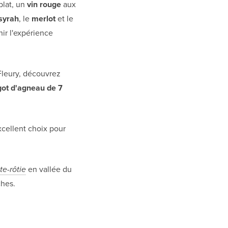
plat, un
vin rouge
aux
syrah
, le
merlot
et le
ir l'expérience
Fleury, découvrez
got d'agneau de 7
excellent choix pour
te-rôtie
en vallée du
ches.