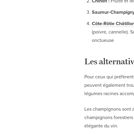
Chinon :
Fruité et l
Saumur-Champigny
Côte-Rôtie Châtillo
(poivre, cannelle). S
onctueuse
Les alternativ
Pour ceux qui préfèren
peuvent également trouv
légumes racines acco
Les champignons sont a
champignons forestiers 
élégante du vin.