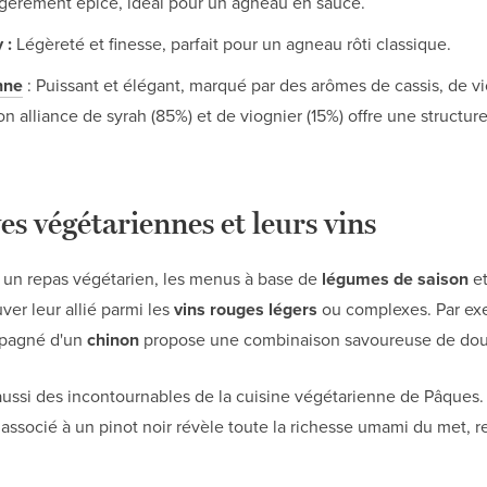
égèrement épicé, idéal pour un agneau en sauce.
 :
Légèreté et finesse, parfait pour un agneau rôti classique.
nne
: Puissant et élégant, marqué par des arômes de cassis, de vi
on alliance de syrah (85%) et de viognier (15%) offre une structure
es végétariennes et leurs vins
t un repas végétarien, les menus à base de
légumes de saison
et
er leur allié parmi les
vins rouges légers
ou complexes. Par exe
mpagné d'un
chinon
propose une combinaison savoureuse de douc
ussi des incontournables de la cuisine végétarienne de Pâques.
associé à un pinot noir révèle toute la richesse umami du met, re