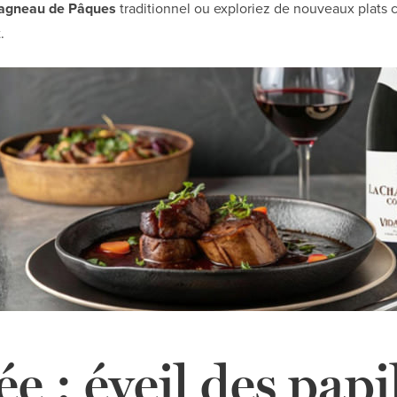
agneau de Pâques
traditionnel ou exploriez de nouveaux plats cré
.
ée : éveil des papi