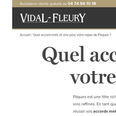
Aller
04 74 56 10 18
Assistance clients gratuite au
au
contenu
principal
Accueil
Quel accord mets et vins pour votre repas de Pâques ?
Quel acc
votre
Pâques est une fête rich
vins raffinés. En tant 
réussir vos
accords met