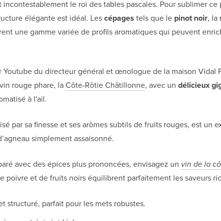
 incontestablement le roi des tables pascales. Pour sublimer ce 
tructure élégante est idéal. Les
cépages
tels que le
pinot noir
, la
rent une gamme variée de profils aromatiques qui peuvent enrich
 Youtube du directeur général et œnologue de la maison Vidal 
vin rouge phare, la
Côte-Rôtie Châtillonne
, avec un
délicieux gi
matisé à l'ail.
risé par sa finesse et ses arômes subtils de fruits rouges, est un 
d’agneau simplement assaisonné.
éparé avec des épices plus prononcées, envisagez un
vin de la cô
 poivre et de fruits noirs équilibrent parfaitement les saveurs ri
t structuré, parfait pour les mets robustes.