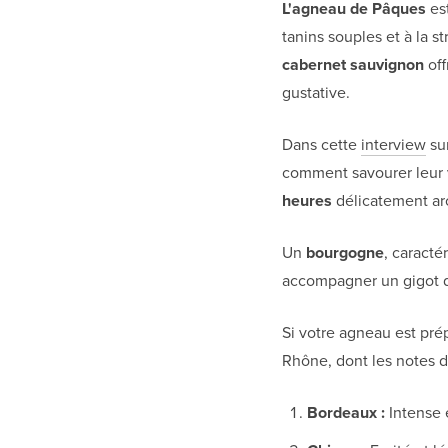
L'agneau de Pâques
est
tanins souples et à la s
cabernet sauvignon
off
gustative.
Dans cette
interview
sur
comment savourer leur 
heures
délicatement aro
Un
bourgogne
, caracté
accompagner un gigot 
Si votre agneau est pr
Rhône, dont les notes de
Bordeaux :
Intense e