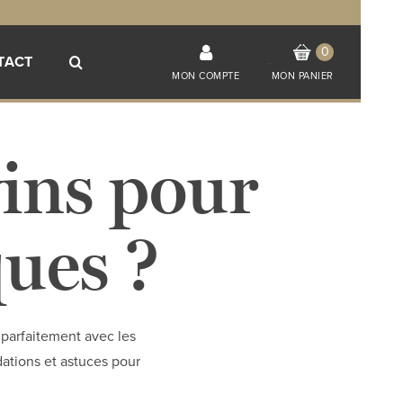
0
TACT
-
MON COMPTE
MON PANIER
vins pour
ques ?
t parfaitement avec les
dations et astuces pour