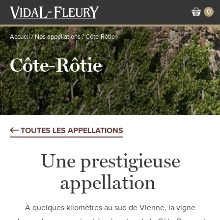
Aller
0
-
au
contenu
Accueil
Nos appellations
Côte-Rôtie
principal
Côte-Rôtie
TOUTES LES APPELLATIONS
Une prestigieuse
appellation
À quelques kilomètres au sud de Vienne, la vigne