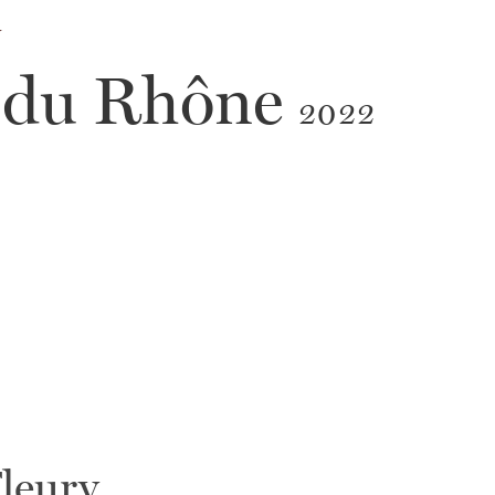
y
 du Rhône
2022
leury