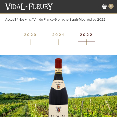
Aller
0
-
au
contenu
Accueil
Nos vins
Vin de France Grenache-Syrah-Mourvèdre
2022
principal
2020
2021
2022