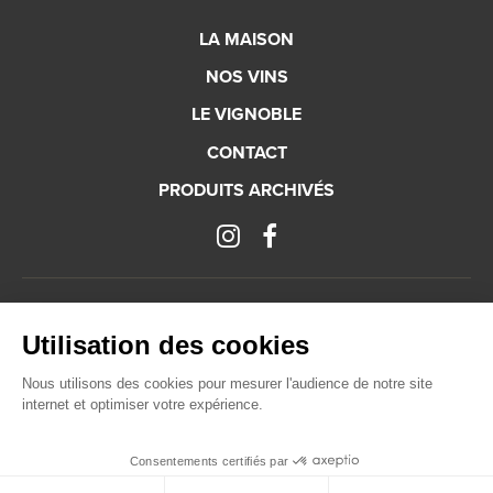
LA MAISON
NOS VINS
LE VIGNOBLE
CONTACT
PRODUITS ARCHIVÉS
Mentions légales
Plan du site
Gestion des cookies
Utilisation des cookies
L’abus d’alcool est dangereux pour la santé, à consommer avec modération.
Nous utilisons des cookies pour mesurer l'audience de notre site
internet et optimiser votre expérience.
Consentements certifiés par