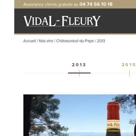
Aller
04 74 56 10 18
Assistance clients gratuite au
au
contenu
principal
Accueil
Nos vins
Châteauneuf-du-Pape
2013
2013
201