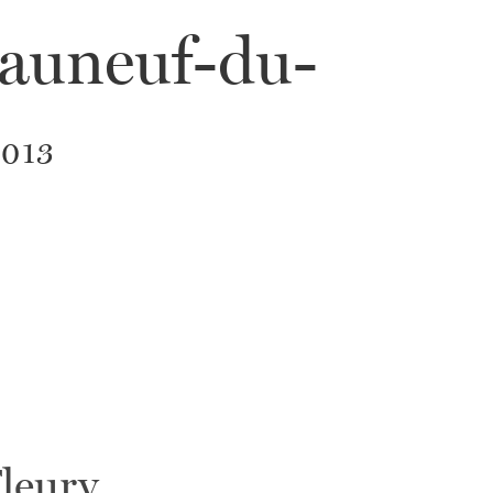
auneuf-du-
2013
leury