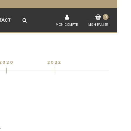
0
TACT
-
MON COMPTE
MON PANIER
2020
2022
y