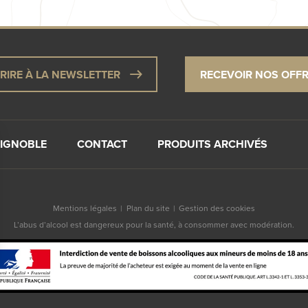
CRIRE À LA NEWSLETTER
RECEVOIR NOS OFF
VIGNOBLE
CONTACT
PRODUITS ARCHIVÉS
Mentions légales
Plan du site
Gestion des cookies
L’abus d’alcool est dangereux pour la santé, à consommer avec modération.
s Options
ètres de confidentialité, en garantissant la conformité avec le