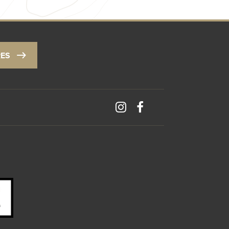
RES
s réglementations. Personnalisez vos préférences pour contrôler