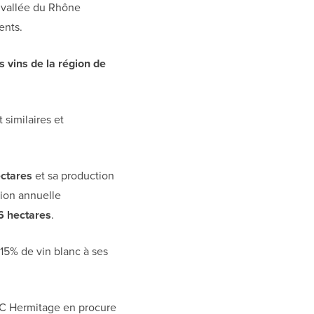
a vallée du Rhône
ents.
 vins de la région de
 similaires et
ctares
et sa production
tion annuelle
6 hectares
.
15% de vin blanc à ses
OC Hermitage en procure