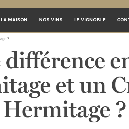
LA MAISON
NOS VINS
LE VIGNOBLE
CON
tage ?
 différence e
tage et un C
Hermitage ?