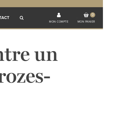
0
TACT
-
MON COMPTE
MON PANIER
ntre un
rozes-