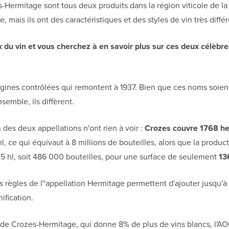
s-Hermitage sont tous deux produits dans la région viticole de l
, mais ils ont des caractéristiques et des styles de vin très différ
du vin et vous cherchez à en savoir plus sur ces deux célèbres
igines contrôlées qui remontent à 1937. Bien que ces noms soient
emble, ils diffèrent.
n des deux appellations n'ont rien à voir :
Crozes couvre 1768 he
l, ce qui équivaut à 8 millions de bouteilles, alors que la produc
5 hl, soit 486 000 bouteilles, pour une surface de seulement
13
règles de l''appellation Hermitage permettent d'ajouter jusqu'à 
nification.
e de Crozes-Hermitage, qui donne 8% de plus de vins blancs, l'A