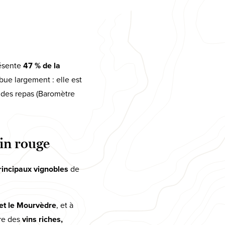
résente
47 % de la
ue largement : elle est
s des repas (Baromètre
vin rouge
rincipaux vignobles
de
et le Mourvèdre
, et à
ore des
vins riches,