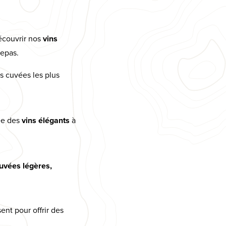
écouvrir nos
vins
repas.
es cuvées les plus
rée des
vins élégants
à
uvées légères,
ent pour offrir des