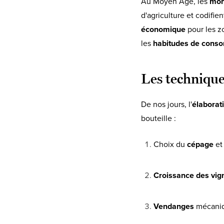
Au Moyen Âge, les
mon
d'agriculture et codifie
économique
pour les zo
les
habitudes de cons
Les technique
De nos jours, l'
élaborat
bouteille :
Choix du
cépage
et
Croissance des vig
Vendanges
mécaniqu