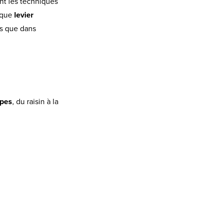
nt les techniques
t que
levier
es que dans
apes
, du raisin à la