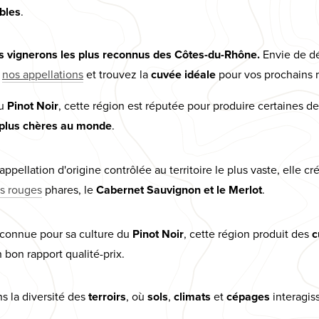
bles
.
des vignerons les plus reconnus des Côtes-du-Rhône.
Envie de d
z
nos appellations
et trouvez la
cuvée idéale
pour vos prochains 
du
Pinot Noir
, cette région est réputée pour produire certaines d
plus chères au monde
.
 appellation d'origine contrôlée au territoire le plus vaste, elle c
s rouges
phares, le
Cabernet Sauvignon et le Merlot
.
connue pour sa culture du
Pinot Noir
, cette région produit des
c
n bon rapport qualité-prix.
s la diversité des
terroirs
, où
sols
,
climats
et
cépages
interagiss