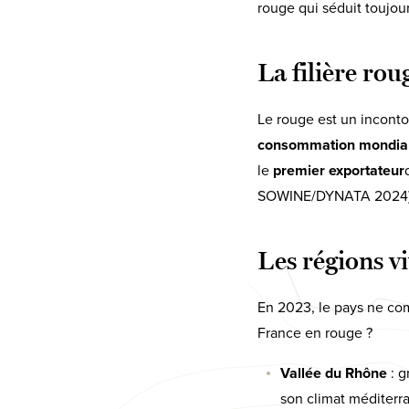
rouge qui séduit toujour
La filière rou
Le rouge est un inconto
consommation mondial
le
premier exportateur
SOWINE/DYNATA 2024)
Les régions v
En 2023, le pays ne co
France en rouge ?
Vallée du Rhône
: g
son climat méditerr