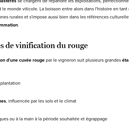
astères
se chargent de répandre les exploitations, perfectionne
nt le monde viticole. La boisson entre alors dans l'histoire en tan
nes rurales et s'impose aussi bien dans les références culturell
ommation
.
s de vinification du rouge
ion d'une cuvée rouge
par le vigneron suit plusieurs grandes
ét
 plantation
nes
, influencée par les sols et le climat
es ou à la main à la période souhaitée et égrappage