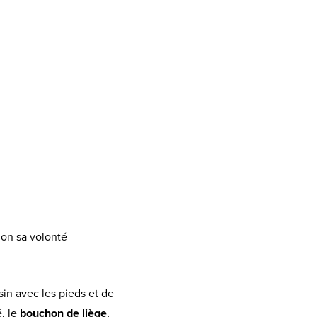
lon sa volonté
sin avec les pieds et de
é, le
bouchon de liège
,