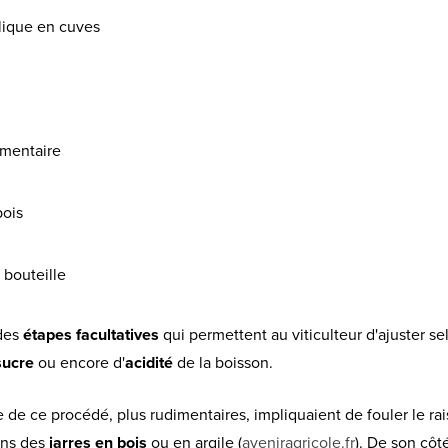
lique en cuves
rmentaire
bois
 bouteille
des
étapes facultatives
qui permettent au viticulteur d'ajuster se
sucre
ou encore d'
acidité
de la boisson.
 de ce procédé, plus rudimentaires, impliquaient de fouler le rai
ans des
jarres en bois
ou en argile (
aveniragricole.fr
). De son côt