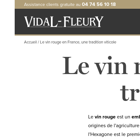
Aller
04 74 56 10 18
Assistance clients gratuite au
au
contenu
principal
Accueil
Le vin rouge en France, une tradition viticole
Le vin 
t
Le
vin rouge
est un
emb
origines de l'agricultu
l'Hexagone est le premie