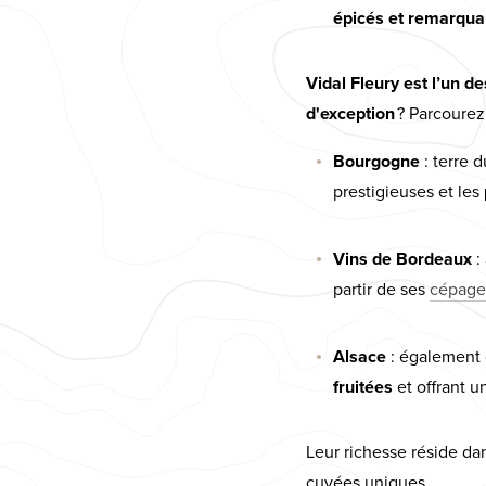
épicés et remarqua
Vidal Fleury est l’un 
d'exception
? Parcoure
Bourgogne
: terre 
prestigieuses et les
Vins de Bordeaux
:
partir de ses
cépage
Alsace
: également 
fruitées
et offrant u
Leur richesse réside dan
cuvées uniques.