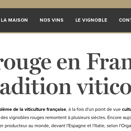
LA MAISON
NOS VINS
LE VIGNOBLE
CON
rouge en Fra
radition vitico
lème de la viticulture française
, à la fois d'un point de vue
cult
re des vignobles rouges remontent à plusieurs siècles. Encore auj
r producteur au monde, devant l'Espagne et l'Italie, selon l'Orga