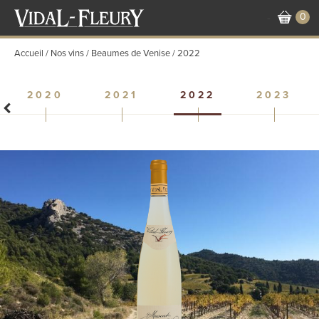
Aller
0
-
au
contenu
Accueil
Nos vins
Beaumes de Venise
2022
principal
2020
2021
2022
2023