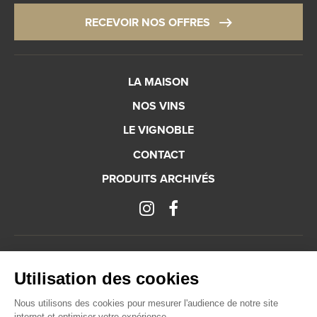
RECEVOIR NOS OFFRES
LA MAISON
NOS VINS
LE VIGNOBLE
CONTACT
PRODUITS ARCHIVÉS
Mentions légales
Plan du site
Gestion des cookies
Utilisation des cookies
L’abus d’alcool est dangereux pour la santé, à consommer avec modération.
Nous utilisons des cookies pour mesurer l'audience de notre site
internet et optimiser votre expérience.