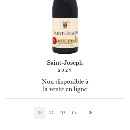
Saint-Joseph
2021
Non disponible à
la vente en ligne
Page
01
Page
02
Page
03
Page
04
Page
Pagination
courante
suivante