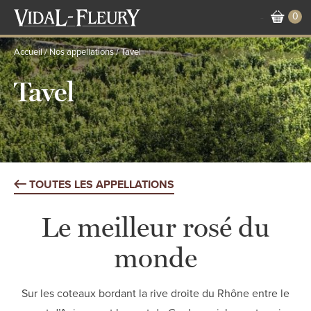
Aller
0
-
au
contenu
Accueil
Nos appellations
Tavel
principal
Tavel
TOUTES LES APPELLATIONS
Le meilleur rosé du
monde
Sur les coteaux bordant la rive droite du Rhône entre le