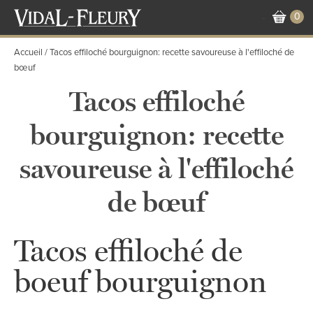
Aller
0
-
au
contenu
Accueil
Tacos effiloché bourguignon: recette savoureuse à l'effiloché de
principal
bœuf
Tacos effiloché
bourguignon: recette
savoureuse à l'effiloché
de bœuf
Tacos effiloché de
boeuf bourguignon