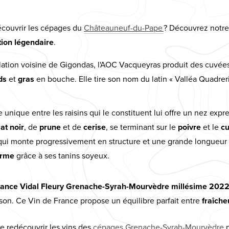
écouvrir les cépages du
Châteauneuf-du-Pape
? Découvrez notre 
tion légendaire
.
lation voisine de Gigondas, l'AOC Vacqueyras produit des cuvées
ds
et
gras
en bouche. Elle tire son nom du latin « Valléa Quadreria
e unique entre les raisins qui le constituent lui offre un nez expr
at noir
, de
prune
et de
cerise
, se terminant sur le
poivre
et le
c
ui monte progressivement en structure et une grande longueur 
erme
grâce à ses tanins soyeux.
rance Vidal Fleury Grenache-Syrah-Mourvèdre millésime 202
son. Ce Vin de France propose un équilibre parfait entre
fraîch
e redécouvrir les vins des
cépages Grenache-Syrah-Mourvèdre
p