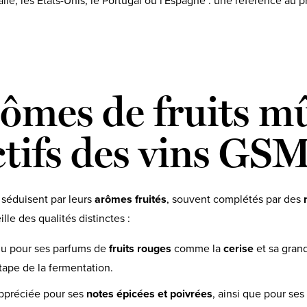
ie, les États-Unis, le Portugal ou l'Espagne : une référence au p
ômes de fruits mû
ctifs des vins GS
 séduisent par leurs
arômes fruités
, souvent complétés par des
ille des qualités distinctes :
u pour ses parfums de
fruits rouges
comme la
cerise
et sa gran
étape de la fermentation.
appréciée pour ses
notes épicées et poivrées
, ainsi que pour se