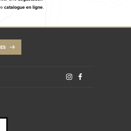
re
catalogue en ligne
.
RES