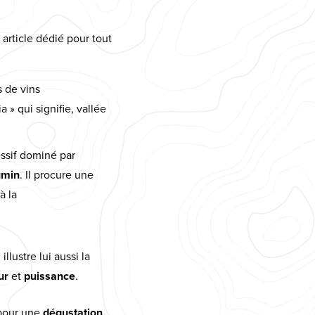
article dédié pour tout
 de vins
 » qui signifie, vallée
essif dominé par
umin
. Il procure une
à la
2
illustre lui aussi la
eur
et
puissance
.
our une
dégustation