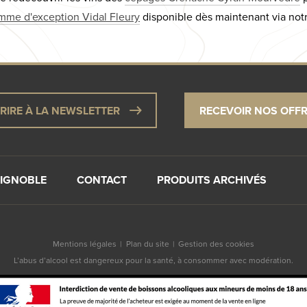
mme d'exception Vidal Fleury
disponible dès maintenant via not
CRIRE À LA NEWSLETTER
RECEVOIR NOS OFF
VIGNOBLE
CONTACT
PRODUITS ARCHIVÉS
Mentions légales
Plan du site
Gestion des cookies
L’abus d’alcool est dangereux pour la santé, à consommer avec modération.