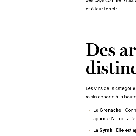
des pays comme l'Austral
et à leur terroir.
Des ar
distin
Les vins de la catégorie
raisin apporte à la boute
Le Grenache
: Conn
apporte l'alcool à l'
La Syrah
: Elle est 