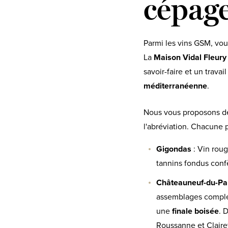
cépag
Parmi les vins GSM, vo
La
Maison Vidal Fleury
savoir-faire et un trava
méditerranéenne
.
Nous vous proposons de 
l'abréviation. Chacune 
Gigondas
: Vin roug
tannins fondus con
Châteauneuf-du-P
assemblages comple
une
finale boisée
. 
Roussanne et Claire