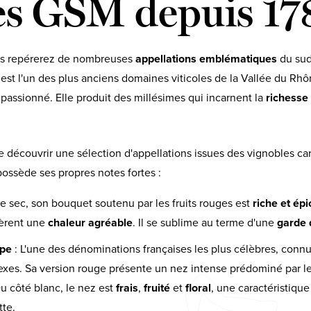
es GSM depuis 17
us repérerez de nombreuses
appellations emblématiques
du sud
est l'un des plus anciens domaines viticoles de la Vallée du Rh
il passionné. Elle produit des millésimes qui incarnent la
richesse 
découvrir une sélection d'appellations issues des vignobles car
possède ses propres notes fortes :
e sec, son bouquet soutenu par les fruits rouges est
riche et épi
fèrent une
chaleur agréable
. Il se sublime au terme d'une
garde 
ape
: L'une des dénominations françaises les plus célèbres, conn
xes. Sa version rouge présente un nez intense prédominé par l
Du côté blanc, le nez est
frais
,
fruité
et
floral
, une caractéristique
tte.