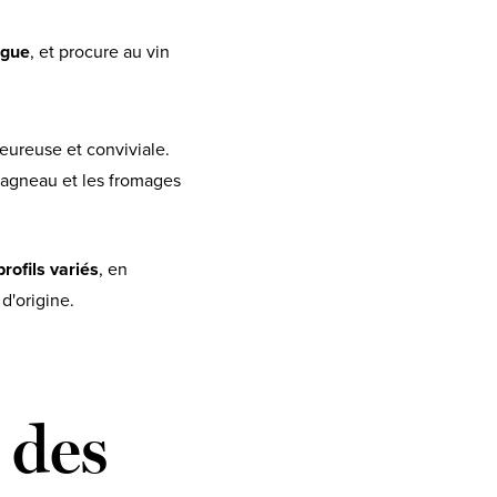
igue
, et procure au vin
leureuse et conviviale.
d'agneau et les fromages
profils variés
, en
d'origine.
 des