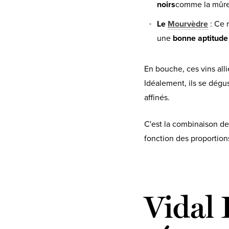
noirs
comme la mûre 
Le
Mourvèdre
: Ce 
une
bonne aptitude 
En bouche, ces vins all
Idéalement, ils se dégu
affinés.
C'est la combinaison de
fonction des proportions
Vidal 