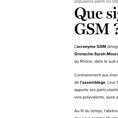
populaires parmi les G
Que si
GSM 
L'
acronyme GSM
désign
Grenache-Syrah-Mour
du Rhône, dans le sud-e
Contrairement aux monoc
de
l'assemblage
. Leur 
apporte ses particularité
vins polyvalents, aussi
Au fil du temps, l'abré