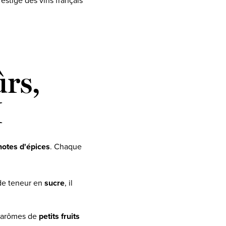
restige des vins français
rs,
M
notes d'épices
. Chaque
de teneur en
sucre
, il
s arômes de
petits fruits