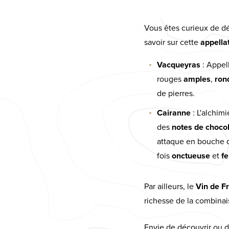
Vous êtes curieux de d
savoir sur cette
appella
Vacqueyras
: Appel
rouges
amples
,
ron
de pierres.
Cairanne
: L'alchimi
des
notes de chocol
attaque en bouche q
fois
onctueuse
et
f
Par ailleurs, le
Vin de F
richesse de la combinai
Envie de découvrir ou d