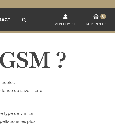
0
TACT
-
MON COMPTE
MON PANIER
n GSM ?
ticoles
llence du savoir-faire
ce type de vin. La
ellations les plus