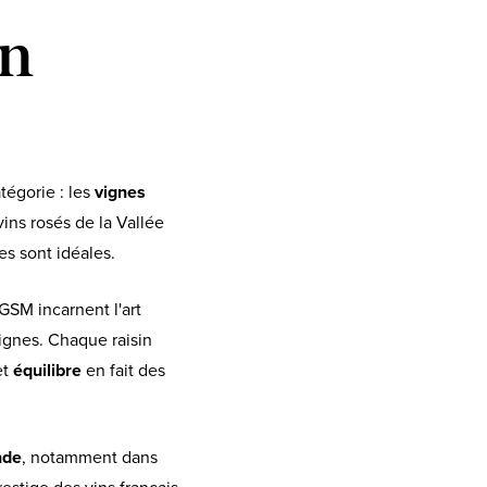
on
tégorie : les
vignes
ins rosés de la Vallée
es sont idéales.
GSM incarnent l'art
vignes. Chaque raisin
et
équilibre
en fait des
nde
, notamment dans