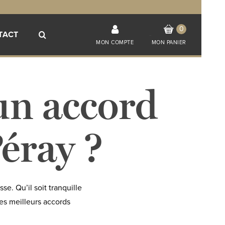
0
TACT
-
MON COMPTE
MON PANIER
 un accord
éray ?
se. Qu’il soit tranquille
les meilleurs accords