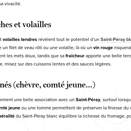
a vivacité.
es et volailles
t
volailles tendres
révèlent tout le potentiel d’un
Saint-Péray b
un filet de veau rôti ou une volaille, là où un
vin rouge
risquera
ent les mets doux, tandis que sa
fraîcheur
apporte une belle ten
, misez sur des cuissons lentes et des sauces légères.
nés (chèvre, comté jeune…)
rment une belle association avec un
Saint-Péray
, surtout lorsq
mté jeune
ou une tomme permettent de préserver la finesse du v
éralité
du Saint-Péray blanc équilibre la richesse du fromage, p