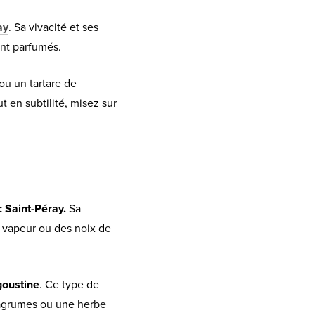
ay
. Sa vivacité et ses
ent parfumés.
u un tartare de
 en subtilité, misez sur
c Saint-Péray.
Sa
r vapeur ou des noix de
goustine
. Ce type de
’agrumes ou une herbe