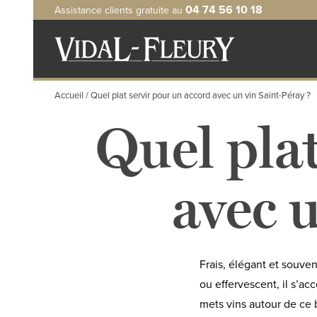
Aller
04 74 56 10 18
Assistance clients gratuite au
au
contenu
principal
Accueil
Quel plat servir pour un accord avec un vin Saint-Péray ?
Quel plat
avec 
Frais, élégant et souve
ou effervescent, il s’a
mets vins autour de ce 