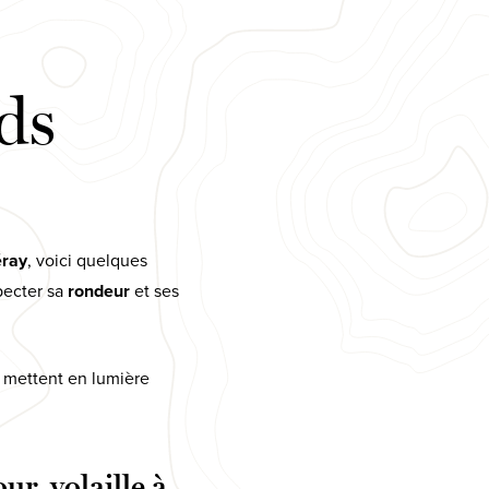
ds
éray
, voici quelques
pecter sa
rondeur
et ses
 mettent en lumière
ur, volaille à