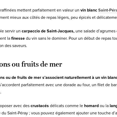
 raffinées mettent parfaitement en valeur un
vin blanc
Saint-Pér
ment mieux aux côtés de repas légers, peu épicés et délicatem
e servir un
carpaccio de Saint-Jacques,
une salade d’agrumes o
ent la
finesse
du vin sans le dominer. Pour un début de repas tout
ion des saveurs.
sons ou fruits de mer
ns ou de fruits de mer s’associent naturellement à un vin blan
 s’accordent parfaitement avec une dorade au four, un filet de ba
.
roposer avec des
crustacés
délicats comme le
homard
ou la
lan
té du Saint-Péray ; vous pouvez également ajouter une touche d