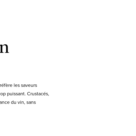
un
réfère les saveurs
rop puissant. Crustacés,
gance du vin, sans