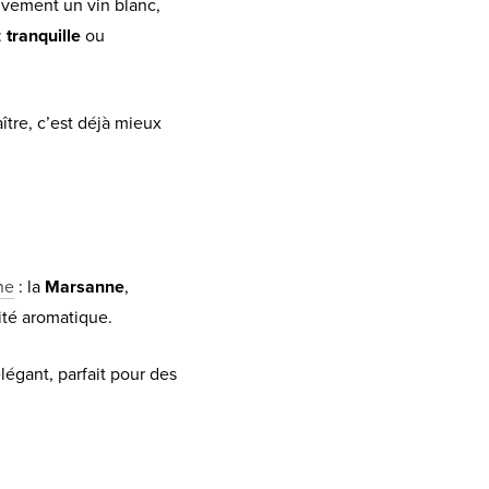
ivement un vin blanc,
:
tranquille
ou
aître, c’est déjà mieux
ne
: la
Marsanne
,
ité aromatique.
légant, parfait pour des