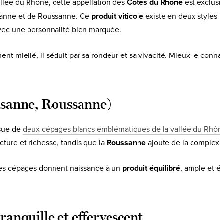
allée du Rhône, cette appellation des
Côtes du Rhône
est exclus
rsanne et de Roussanne. Ce
produit viticole
existe en deux styles 
vec une personnalité bien marquée.
ment miellé, il séduit par sa rondeur et sa vivacité. Mieux le conn
sanne, Roussanne)
ssue de
deux cépages blancs emblématiques de la vallée du Rhô
ucture et richesse, tandis que la
Roussanne
ajoute de la complex
es cépages donnent naissance à un
produit équilibré
, ample et é
tranquille et effervescent