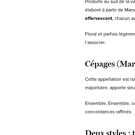
Produite au sud de la v
élaboré à partir de Ma
effervescent
, chacun a
Floral et parfois légère
l’associer.
Cépages (Mar
Cette appellation est i
majoritaire, apporte str
Ensemble, Ensemble, c
concordances raffinés.
Deux styles : 