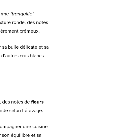
terme
"tranquille"
texture ronde, des notes
légèrement crémeux.
sa bulle délicate et sa
 d’autres crus blancs
t des notes de
fleurs
nde selon l’élevage.
ccompagner une cuisine
r son équilibre et sa