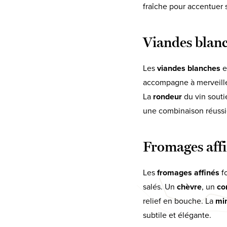
fraîche pour accentuer s
Viandes blanch
Les
viandes blanches
e
accompagne à merveille 
La
rondeur
du vin souti
une combinaison réussie
Fromages affi
Les
fromages affinés
fo
salés. Un
chèvre
, un
co
relief en bouche. La
min
subtile et élégante.