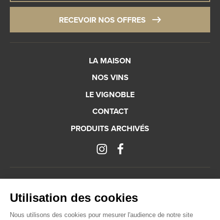
RECEVOIR NOS OFFRES
LA MAISON
NOS VINS
LE VIGNOBLE
CONTACT
PRODUITS ARCHIVÉS
Mentions légales
Plan du site
Gestion des cookies
Utilisation des cookies
L’abus d’alcool est dangereux pour la santé, à consommer avec modération.
Nous utilisons des cookies pour mesurer l'audience de notre site