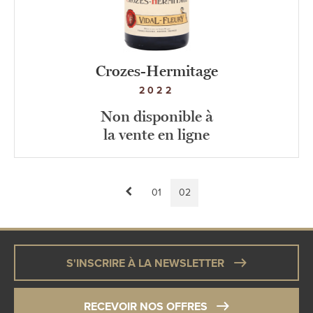
Crozes-Hermitage
2022
Non disponible à
la vente en ligne
Page
Page
01
Page
02
Pagination
précédente
courante
S'INSCRIRE À LA NEWSLETTER
RECEVOIR NOS OFFRES